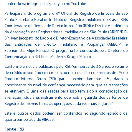
conferido na íntegra pelo Spotify ou no YouTube.
Participaram do programa o 4º Oficial do Registro de Imóveis de São
Paulo, Secretário-Geral do Instituto de Registro Imobiliário do Brasil (IRIB),
Coordenador da Revista de Direito Imobiliário (RDI) e Diretor Acadêmico
da Associação dos Registradores Imobiliários de São Paulo (ARISP/RIB-
SP), Ivan Jacopetti do Lago, e o Diretor-Executivo da Associação Brasileira
das Entidades de Crédito Imobiliário e Poupança (ABECIP) e
Economista, Filipe Pontual. O programa foi conduzido pela Diretora de
Comunicação do RIB, Erika Medeiros Krugel Stocco.
Conforme a
notícia publicada pelo RIB
, “em cerca de 20 anos, o volume
de crédito imobiliário em circulação no país saltou de menos de 1% do
Produto Interno Bruto (PIB) para aproximadamente 11%, dado o
crescimento do nível de confiança necessário para que as transações
se efetivem. E uma das razões para isso tem sido a consolidação da
alienação fiduciária, instrumento que, sob a guarda dos cartórios de
Registro de Imóveis, torna as operações cada vez mais seguras.”
Este e outros dados podem ser conferidos no segundo episódio da
quarta temporada do RIBCast:
Fonte:
RIB