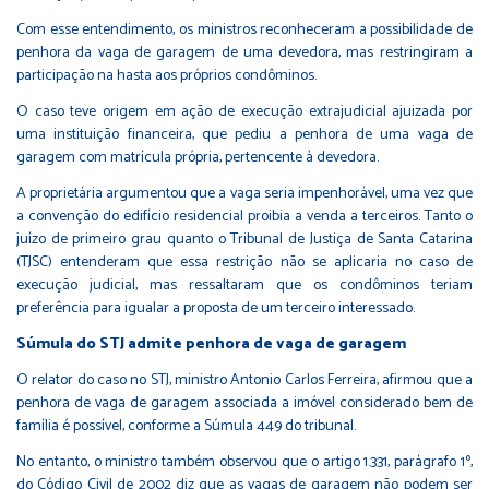
Com esse entendimento, os ministros reconheceram a possibilidade de
penhora da vaga de garagem de uma devedora, mas restringiram a
participação na hasta aos próprios condôminos.
O caso teve origem em ação de execução extrajudicial ajuizada por
uma instituição financeira, que pediu a penhora de uma vaga de
garagem com matrícula própria, pertencente à devedora.
A proprietária argumentou que a vaga seria impenhorável, uma vez que
a convenção do edifício residencial proibia a venda a terceiros. Tanto o
juízo de primeiro grau quanto o Tribunal de Justiça de Santa Catarina
(TJSC) entenderam que essa restrição não se aplicaria no caso de
execução judicial, mas ressaltaram que os condôminos teriam
preferência para igualar a proposta de um terceiro interessado.
Súmula do STJ admite penhora de vaga de garagem
O relator do caso no STJ, ministro Antonio Carlos Ferreira, afirmou que a
penhora de vaga de garagem associada a imóvel considerado bem de
família é possível, conforme a Súmula 449 do tribunal.
No entanto, o ministro também observou que o
artigo 1.331, parágrafo 1º,
do Código Civil de 2002
diz que as vagas de garagem não podem ser