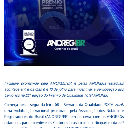
Iniciativa promovida pela ANOREG/BR e pelas ANOREGs estaduais
acontece entre os dias 6 e 10 de julho para incentivar a participação dos
Cartórios na 22ª edição do Prêmio de Qualidade Total ANOREG
Começa nesta segunda-feira (6) a Semana da Qualidade PQTA 2026,
uma mobilização nacional promovida pela Associação dos Notários e
Registradores do Brasil (ANOREG/BR), em parceria com as ANOREGs
estaduais, para incentivar os Cartórios brasileiros a participarem da 22ª