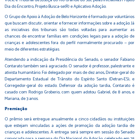
Você; e Tribunal de Justiça do Rio Grande do Sul, pelas iniciativas Projeto
Dia do Encontro, Projeto Busca-se(R) e Aplicativo Adoção.
O Grupo de Apoio à Adoção de Belo Horizonte é formado por voluntários
que buscam discutir, orientar e fornecer informações sobre a adoção. Já
as iniciativas dos tribunais são todas voltadas para aumentar as
chances de encontrar famílias em condições legais para a adoção de
crianças e adolescentes fora do perfil normalmente procurado — por
meio de diferentes estratégias.
Atendendo a indicação da Presidência do Senado, o senador Fabiano
Contarato também será agraciado. O senador é professor, palestrante e
ativista humanitário. Foi delegado por mais de dez anos, Diretor-geral do
Departamento Estadual de Trânsito do Espírito Santo (Detran-ES), e
Corregedor-geral do estado. Defensor da adoção tardia, Contarato é
casado com Rodrigo Groberio, com quem adotou Gabriel, de 8 anos, e
Mariana, de 3 anos.
Premiação
O prêmio será entregue anualmente a cinco cidadãos ou instituições
que estejam vinculadas a ações de promoção da adoção tardia de
crianças e adolescentes. A entrega será sempre em sessão do Senado
convocada para a semana do Dia Nacional da Adoção, celebrado em 25