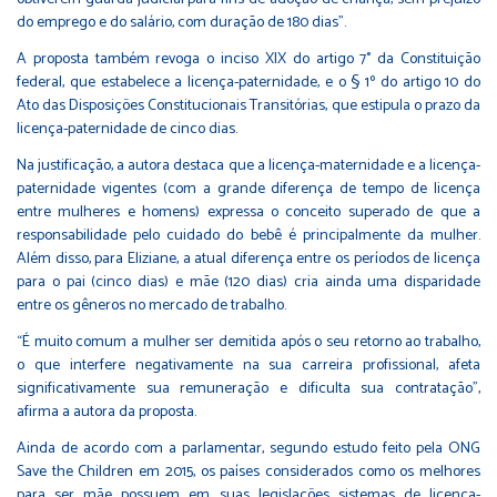
do emprego e do salário, com duração de 180 dias”.
A proposta também revoga o inciso XIX do
artigo 7°
da Constituição
federal, que estabelece a licença-paternidade, e o § 1º do
artigo 10
do
Ato das Disposições Constitucionais Transitórias, que estipula o prazo da
licença-paternidade de cinco dias.
Na justificação, a autora destaca que a licença-maternidade e a licença-
paternidade vigentes (com a grande diferença de tempo de licença
entre mulheres e homens) expressa o conceito superado de que a
responsabilidade pelo cuidado do bebê é principalmente da mulher.
Além disso, para Eliziane, a atual diferença entre os períodos de licença
para o pai (cinco dias) e mãe (120 dias) cria ainda uma disparidade
entre os gêneros no mercado de trabalho.
“É muito comum a mulher ser demitida após o seu retorno ao trabalho,
o que interfere negativamente na sua carreira profissional, afeta
significativamente sua remuneração e dificulta sua contratação”,
afirma a autora da proposta.
Ainda de acordo com a parlamentar, segundo estudo feito pela ONG
Save the Children em 2015, os países considerados como os melhores
para ser mãe possuem em suas legislações sistemas de licença-