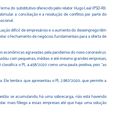
orma do substitutivo oferecido pelo relator Hugo Leal (PSD-RJ).
imular a conciliação e a resolução de conflitos por parte do
acional.
ituação difícil de empresários e o aumento do desemprego têm
 evitar o fechamento de negócios, fundamentais para a oferta de
des econômicas agravadas pela pandemia do novo coronavírus.
 liquidou com pequenas, médias e até mesmo grandes empresas,
 classifica o PL 4.458/2020 como uma pauta positiva, pois “as
a. Ele lembra que apresentou o
PL 2.867/2020
, que permite a
os estão se acumulando, há uma sobrecarga, não está havendo
 dar mais fôlego a essas empresas até que haja uma solução