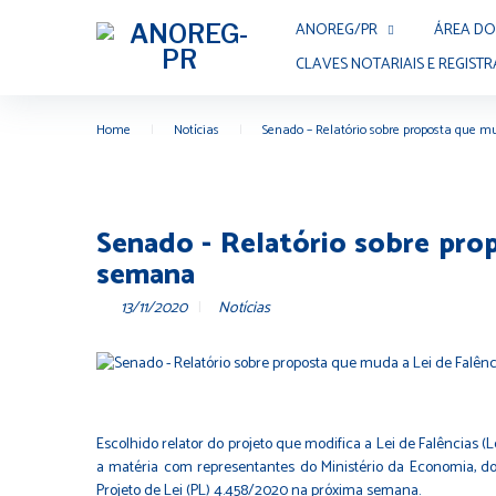
Skip
ANOREG/PR
ÁREA DO
to
content
CLAVES NOTARIAIS E REGISTR
Home
|
Notícias
|
Senado – Relatório sobre proposta que 
Senado - Relatório sobre pro
semana
13/11/2020
Notícias
Escolhido relator do projeto que modifica a Lei de Falências (
L
a matéria com representantes do Ministério da Economia, do
Projeto de Lei (PL)
4.458/2020
na próxima semana.