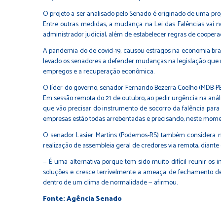
O projeto a ser analisado pelo Senado é originado de uma
pro
Entre outras medidas, a mudança na Lei das Falências vai no
administrador judicial, além de estabelecer regras de coopera
A pandemia do de covid-19, causou estragos na economia bras
levado os
senadores a defender mudanças na legislação
que r
empregos e a recuperação econômica.
O líder do governo, senador Fernando Bezerra Coelho (MDB-P
Em sessão remota do 21 de outubro, ao pedir urgência na aná
que vão precisar do instrumento de socorro da falência para 
empresas estão todas arrebentadas e precisando, neste mome
O senador Lasier Martins (Podemos-RS) também considera n
realização de assembleia geral de credores via remota, diante 
— É uma alternativa porque tem sido muito difícil reunir o
soluções e cresce terrivelmente a ameaça de fechamento de
dentro de um clima de normalidade — afirmou.
Fonte: Agência Senado