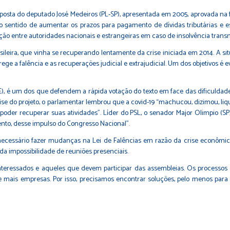
posta do deputado José Medeiros (PL-SP)
, apresentada em 2005, aprovada na f
 sentido de aumentar os prazos para pagamento de dívidas tributárias e est
ção entre autoridades nacionais e estrangeiras em caso de insolvência transn
ileira, que vinha se recuperando lentamente da crise iniciada em 2014. A s
ege a falência e as recuperações judicial e extrajudicial. Um dos objetivos é
E), é um dos que defendem a rápida votação do texto em face das dificulda
lise do projeto, o parlamentar lembrou que a covid-19 “machucou, dizimou,
poder recuperar suas atividades”. Líder do PSL, o senador Major Olimpio (SP)
nto, desse impulso do Congresso Nacional”.
ecessário fazer mudanças na Lei de Falências em razão da crise econômic
da impossibilidade de reuniões presenciais.
s interessados e aqueles que devem participar das assembleias. Os process
 mais empresas. Por isso, precisamos encontrar soluções, pelo menos para