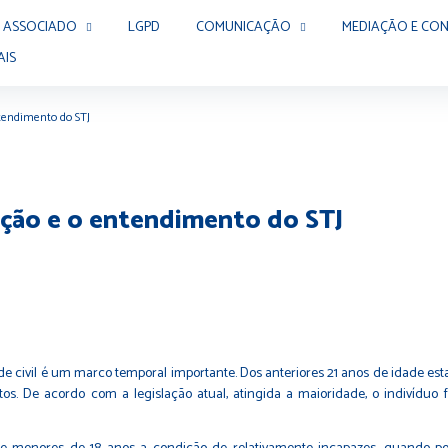
 ASSOCIADO
LGPD
COMUNICAÇÃO
MEDIAÇÃO E CON
AIS
ntendimento do STJ
pação e o entendimento do STJ
 civil é um marco temporal importante. Dos anteriores 21 anos de idade esta
s. De acordo com a legislação atual, atingida a maioridade, o indivíduo fi