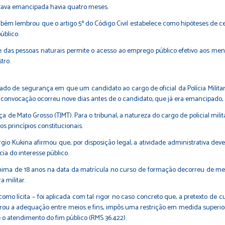
stava emancipada havia quatro meses.
m lembrou que o artigo 5º do Código Civil estabelece como hipóteses de 
úblico.
e das pessoas naturais permite o acesso ao emprego público efetivo aos meno
tro.
o de segurança em que um candidato ao cargo de oficial da Polícia Militar 
convocação ocorreu nove dias antes de o candidato, que já era emancipado, a
 de Mato Grosso (TJMT). Para o tribunal, a natureza do cargo de policial mili
s princípios constitucionais.
 Kukina afirmou que, por disposição legal, a atividade administrativa deve s
a do interesse público.
e mínima de 18 anos na data da matrícula no curso de formação decorreu de m
 militar.
mo lícita – foi aplicada com tal rigor no caso concreto que, a pretexto de cumpr
derou a adequação entre meios e fins, impôs uma restrição em medida superio
e o atendimento do fim público (
RMS 36.422
).