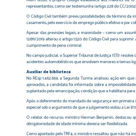
Além disso, o próprio código estabelece aos maiores de 1
representantes, como ser testemunha (artigo 228 do CC/2002) e 
O Código Civil também previu possibilidades de término da i
casamento, pelo exercício de emprego público efetivo e por co
Apesar das previsões legais, a maioridade – como um assunto 
13.811/2019
alterou o artigo 1.520 do Código Civil para suprimir
cumprimento de pena criminal.
No campo judicial, o Superior Tribunal de Justiça (STJ) resol
acidentes automobilísticos que envolvem menores e temas liga
Auxiliar de bibl​ioteca
No
REsp 1.462.659
, a Segunda Turma analisou ação em que a
aprovados, a candidata foi informada sobre a impossibilida
suplantado pela emancipação, condição que a habilitaria para pr
Após o deferimento do mandado de segurança em primeira inst
especial sob o argumento de que o julgamento violou a Lei 8.1
O relator do recurso, ministro Herman Benjamin, destacou que
obrigatoriedade de idade mínima deveria ser flexibilizada.
Como apontado pelo TRF4, o ministro ressaltou que não há ind