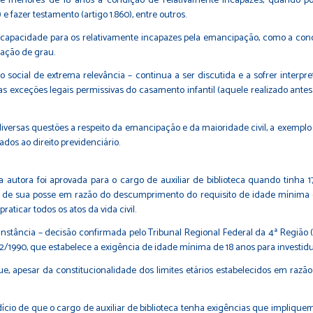
6 e menores de 18 anos a condição de relativamente incapazes, quando p
fazer testamento (artigo 1.860), entre outros.
ncapacidade para os relativamente incapazes pela emancipação, como a conce
lação de grau.
social de extrema relevância – continua a ser discutida e a sofrer interpr
 as exceções legais permissivas do casamento infantil (aquele realizado antes
ve diversas questões a respeito da emancipação e da maioridade civil, a exemp
dos ao direito previdenciário.
 autora foi aprovada para o cargo de auxiliar de biblioteca quando tinh
de de sua posse em razão do descumprimento do requisito de idade mínima de
aticar todos os atos da vida civil.
ância – decisão confirmada pelo Tribunal Regional Federal da 4ª Região (TRF
12/1990, que estabelece a exigência de idade mínima de 18 anos para investid
, apesar da constitucionalidade dos limites etários estabelecidos em razão
ício de que o cargo de auxiliar de biblioteca tenha exigências que implique