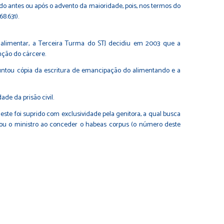
rido antes ou após o advento da maioridade, pois, nos termos do
68.631
).
da alimentar, a Terceira Turma do STJ decidiu em 2003 que a
ção do cárcere.
juntou cópia da escritura de emancipação do alimentando e a
de da prisão civil.
este foi suprido com exclusividade pela genitora, a qual busca
rmou o ministro ao conceder o habeas corpus (o número deste