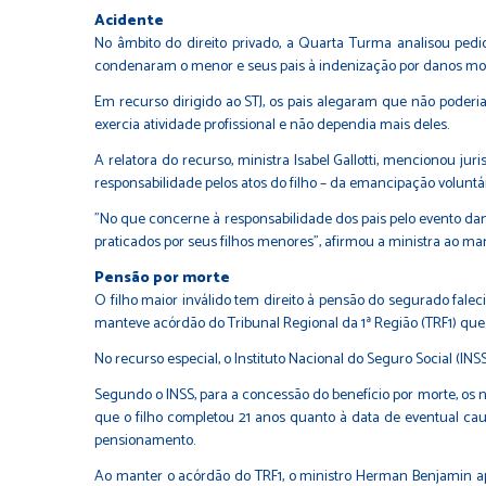
Acide​​nte
No âmbito do direito privado, a Quarta Turma analisou pedi
condenaram o menor e seus pais à indenização por danos mora
Em recurso dirigido ao STJ, os pais alegaram que não poderi
exercia atividade profissional e não dependia mais deles.
A relatora do recurso, ministra Isabel Gallotti, mencionou j
responsabilidade pelos atos do filho – da emancipação voluntá
"No que concerne à responsabilidade dos pais pelo evento dano
praticados por seus filhos menores", afirmou a ministra ao ma
Pensão por mort​e
O filho maior inválido tem direito à pensão do segurado fal
manteve acórdão do Tribunal Regional da 1ª Região (TRF1) qu
No recurso especial, o Instituto Nacional do Seguro Social (INS
Segundo o INSS, para a concessão do benefício por morte, os n
que o filho completou 21 anos quanto à data de eventual ca
pensionamento.
Ao manter o acórdão do TRF1, o ministro Herman Benjamin apo