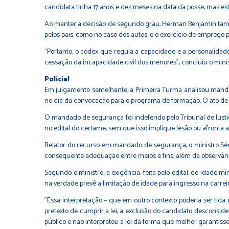
candidata tinha 17 anos e dez meses na data da posse, mas e
Ao manter a decisão de segundo grau, Herman Benjamin també
pelos pais, como no caso dos autos, e o exercício de emprego p
"Portanto, o codex que regula a capacidade e a personalidad
cessação da incapacidade civil dos menores", concluiu o minis
P​​olicial
Em julgamento semelhante, a Primeira Turma analisou mandad
no dia da convocação para o programa de formação. O ato de 
O mandado de segurança foi indeferido pelo Tribunal de Justiça
no edital do certame, sem que isso implique lesão ou afronta ao
Relator do recurso em mandado de segurança, o ministro Sérgio
consequente adequação entre meios e fins, além da observânci
Segundo o ministro, a exigência, feita pelo edital, de idad
na verdade prevê a limitação de idade para ingresso na carreira
"Essa interpretação – que em outro contexto poderia ser tida co
pretexto de cumprir a lei, a exclusão do candidato desconsi
público e não interpretou a lei da forma que melhor garantiss