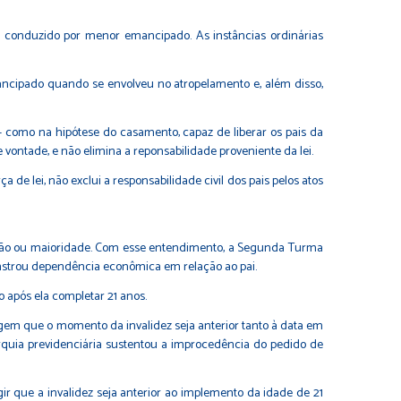
lo conduzido por menor emancipado. As instâncias ordinárias
mancipado quando se envolveu no atropelamento e, além disso,
 – como na hipótese do casamento, capaz de liberar os pais da
vontade, e não elimina a reponsabilidade proveniente da lei.
e lei, não exclui a responsabilidade civil dos pais pelos atos
ipação ou maioridade. Com esse entendimento, a Segunda Turma
onstrou dependência econômica em relação ao pai.
o após ela completar 21 anos.
xigem que o momento da invalidez seja anterior tanto à data em
rquia previdenciária sustentou a improcedência do pedido de
r que a invalidez seja anterior ao implemento da idade de 21