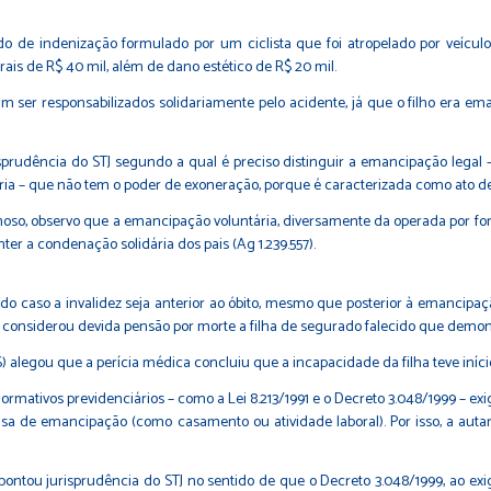
do de indenização formulado por um ciclista que foi atropelado por veícu
is de R$ 40 mil, além de dano estético de R$ 20 mil.
am ser responsabilizados solidariamente pelo acidente, já que o filho era e
urisprudência do STJ segundo a qual é preciso distinguir a emancipação legal
ria – que não tem o poder de exoneração, porque é caracterizada como ato de 
so, observo que a emancipação voluntária, diversamente da operada por força d
nter a condenação solidária dos pais (
Ag 1.239.557
).
ecido caso a invalidez seja anterior ao óbito, mesmo que posterior à emanc
e considerou devida pensão por morte a filha de segurado falecido que dem
S) alegou que a perícia médica concluiu que a incapacidade da filha teve iníci
ormativos previdenciários – como a Lei 8.213/1991 e o Decreto 3.048/1999 – e
usa de emancipação (como casamento ou atividade laboral). Por isso, a auta
ntou jurisprudência do STJ no sentido de que o Decreto 3.048/1999, ao exigi