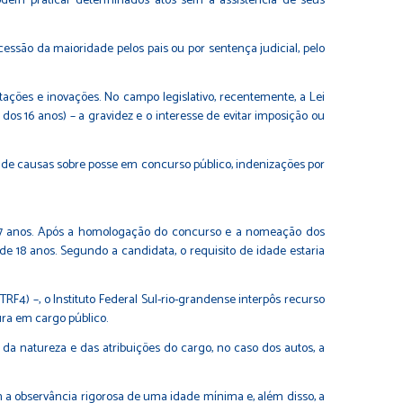
odem praticar determinados atos sem a assistência de seus
ssão da maioridade pelos pais ou por sentença judicial, pelo
etações e inovações. No campo legislativo, recentemente, a
Lei
 dos 16 anos) – a gravidez e o interesse de evitar imposição ou
lo de causas sobre posse em concurso público, indenizações por
a 17 anos. Após a homologação do concurso e a nomeação dos
 18 anos. Segundo a candidata, o requisito de idade estaria
4) –, o Instituto Federal Sul-rio-grandense interpôs recurso
ura em cargo público.
 da natureza e das atribuições do cargo, no caso dos autos, a
m a observância rigorosa de uma idade mínima e, além disso, a