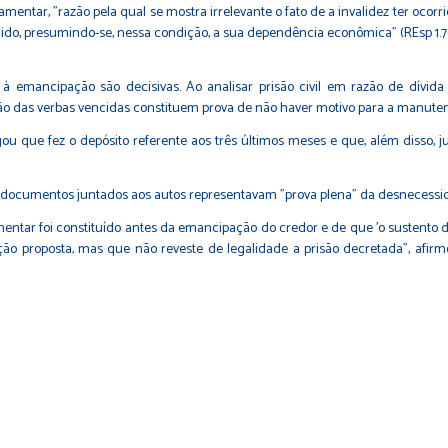
entar, "razão pela qual se mostra irrelevante o fato de a invalidez ter ocor
inválido, presumindo-se, nessa condição, a sua dependência econômica" (
REsp 1.7
 à emancipação são decisivas. Ao analisar prisão civil em razão de dívi
 das verbas vencidas constituem prova de não haver motivo para a manuten
ou que fez o depósito referente aos três últimos meses e que, além disso, 
os documentos juntados aos autos representavam "prova plena" da desnecessida
imentar foi constituído antes da emancipação do credor e de que 'o sustento d
cução proposta, mas que não reveste de legalidade a prisão decretada", afi