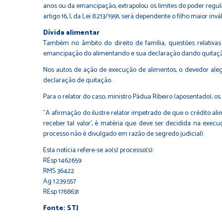
anos ou da emancipação, extrapolou os limites do poder regulam
artigo 16, I, da Lei 8.213/1991, será dependente o filho maior 
Dívida alim​​entar
Também no âmbito do direito de família, questões relativas
emancipação do alimentando e sua declaração dando quitação
Nos autos de ação de execução de alimentos, o devedor aleg
declaração de quitação.
Para o relator do caso, ministro Pádua Ribeiro (aposentado), 
"A afirmação do ilustre relator impetrado de que o crédito al
receber tal valor', é matéria que deve ser decidida na exe
processo não é divulgado em razão de segredo judicial).
Esta notícia refere-se ao(s) processo(s):
REsp 1462659
RMS 36422
Ag 1.239.557
REsp 1768631
Fonte: STJ