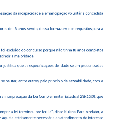
cessação da incapacidade a emancipação voluntária concedida
res de 18 anos, sendo, dessa forma, um dos requisitos para a
foi excluído do concurso porque não tinha 18 anos completos
tingir a maioridade.
tar justifica que as especificações de idade sejam preconizadas
e pautar, entre outros, pelo princípio da razoabilidade, com a
era interpretação da Lei Complementar Estadual 231/2005, que
ir a lei, terminou por feri-la", disse Kukina. Para o relator, a
r àquela estritamente necessária ao atendimento do interesse