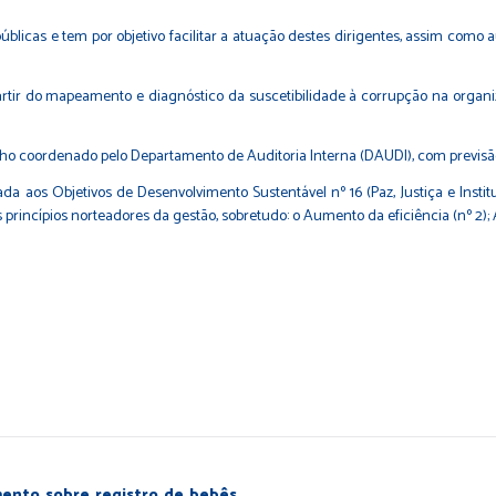
icas e tem por objetivo facilitar a atuação destes dirigentes, assim como au
 partir do mapeamento e diagnóstico da suscetibilidade à corrupção na organi
alho coordenado pelo Departamento de Auditoria Interna (DAUDI), com previs
da aos Objetivos de Desenvolvimento Sustentável nº 16 (Paz, Justiça e Instit
ncípios norteadores da gestão, sobretudo: o Aumento da eficiência (nº 2); A
mento sobre registro de bebês