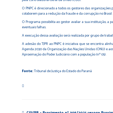
pela Controladoria-Geral da União (CGU).
O PNPC é direcionado a todos os gestores das organizações públ
colaborem para a redução da fraude e da corrupção no Brasil.
O Programa possibilita ao gestor avaliar a sua instituição, a
eventuais falhas.
A execução dessa avaliação será realizada por grupo de trab
A adesão do TJPR ao PNPC é iniciativa que se encontra alinha
Agenda 2030 da Organização das Nações Unidas (ONU) e aos pri
Aproximação do Poder Judiciário com a população (nº 05).
Fonte:
Tribunal de Justiça do Estado do Paraná
CGJ/PR – Provimento nº 305/2021 revoga Provi