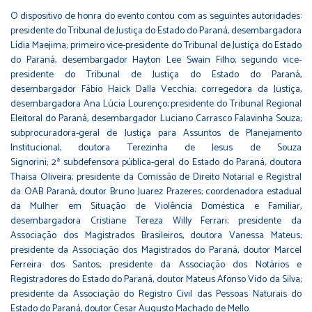
O dispositivo de honra do evento contou com as seguintes autoridades:
presidente do Tribunal de Justiça do Estado do Paraná, desembargadora
Lídia Maejima; primeiro vice-presidente do Tribunal de Justiça do Estado
do Paraná, desembargador Hayton Lee Swain Filho; segundo vice-
presidente do Tribunal de Justiça do Estado do Paraná,
desembargador Fábio Haick Dalla Vecchia; corregedora da Justiça,
desembargadora Ana Lúcia Lourenço; presidente do Tribunal Regional
Eleitoral do Paraná, desembargador Luciano Carrasco Falavinha Souza;
subprocuradora-geral de Justiça para Assuntos de Planejamento
Institucional, doutora Terezinha de Jesus de Souza
Signorini; 2ª subdefensora pública-geral do Estado do Paraná, doutora
Thaisa Oliveira; presidente da Comissão de Direito Notarial e Registral
da OAB Paraná, doutor Bruno Juarez Prazeres; coordenadora estadual
da Mulher em Situação de Violência Doméstica e Familiar,
desembargadora Cristiane Tereza Willy Ferrari; presidente da
Associação dos Magistrados Brasileiros, doutora Vanessa Mateus;
presidente da Associação dos Magistrados do Paraná, doutor Marcel
Ferreira dos Santos; presidente da Associação dos Notários e
Registradores do Estado do Paraná, doutor Mateus Afonso Vido da Silva;
presidente da Associação do Registro Civil das Pessoas Naturais do
Estado do Paraná, doutor Cesar Augusto Machado de Mello.