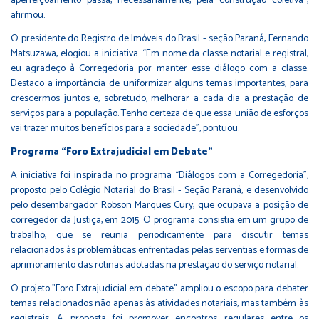
aperfeiçoamento passa, necessariamente, pela construção coletiva”,
afirmou.
O presidente do Registro de Imóveis do Brasil - seção Paraná, Fernando
Matsuzawa, elogiou a iniciativa. “Em nome da classe notarial e registral,
eu agradeço à Corregedoria por manter esse diálogo com a classe.
Destaco a importância de uniformizar alguns temas importantes, para
crescermos juntos e, sobretudo, melhorar a cada dia a prestação de
serviços para a população. Tenho certeza de que essa união de esforços
vai trazer muitos benefícios para a sociedade”, pontuou.
Programa “Foro Extrajudicial em Debate”
A iniciativa foi inspirada no programa “Diálogos com a Corregedoria”,
proposto pelo Colégio Notarial do Brasil - Seção Paraná, e desenvolvido
pelo desembargador Robson Marques Cury, que ocupava a posição de
corregedor da Justiça, em 2015. O programa consistia em um grupo de
trabalho, que se reunia periodicamente para discutir temas
relacionados às problemáticas enfrentadas pelas serventias e formas de
aprimoramento das rotinas adotadas na prestação do serviço notarial.
O projeto "Foro Extrajudicial em debate" ampliou o escopo para debater
temas relacionados não apenas às atividades notariais, mas também às
registrais. A proposta foi promover encontros regulares entre os