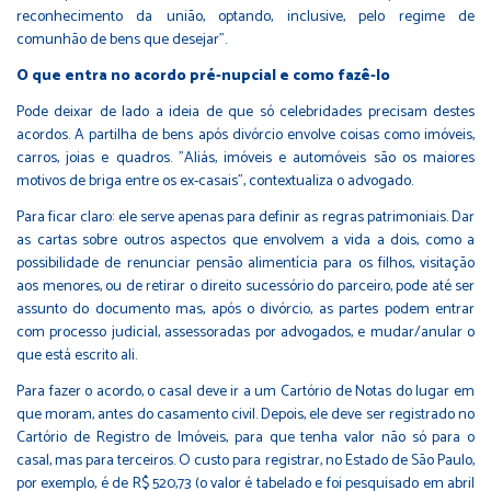
reconhecimento da união, optando, inclusive, pelo regime de
comunhão de bens que desejar".
O que entra no acordo pré-nupcial e como fazê-lo
Pode deixar de lado a ideia de que só celebridades precisam destes
acordos. A partilha de bens após divórcio envolve coisas como imóveis,
carros, joias e quadros. "Aliás, imóveis e automóveis são os maiores
motivos de briga entre os ex-casais", contextualiza o advogado.
Para ficar claro: ele serve apenas para definir as regras patrimoniais. Dar
as cartas sobre outros aspectos que envolvem a vida a dois, como a
possibilidade de renunciar pensão alimentícia para os filhos, visitação
aos menores, ou de retirar o direito sucessório do parceiro, pode até ser
assunto do documento mas, após o divórcio, as partes podem entrar
com processo judicial, assessoradas por advogados, e mudar/anular o
que está escrito ali.
Para fazer o acordo, o casal deve ir a um Cartório de Notas do lugar em
que moram, antes do casamento civil. Depois, ele deve ser registrado no
Cartório de Registro de Imóveis, para que tenha valor não só para o
casal, mas para terceiros. O custo para registrar, no Estado de São Paulo,
por exemplo, é de R$ 520,73 (o valor é tabelado e foi pesquisado em abril