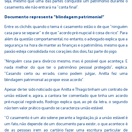
seja, mesmo que uma das partes conquiste um patrimônio durante o
casamento, ele não entrará na "conta final".
Documento representa "blindagem patrimonial"
Entre os clichês quando o tema é casamento estão o de que "ninguém
casa para se separar" e de que "acordo pré-nupcial é coisa de rico". Para
além da questão comportamental, no entanto, o advogado explica que a
segurança na hora de manter as finanças e o patrimônio, mesmo que a
paixão esteja consolidada nos corações dos dois, faz parte do jogo.
"Ninguém casa para divórcio mesmo, mas é possível que aconteça. E
nada melhor do que ter o patrimônio pessoal protegido", explica.
"Casando certo ou errado, como podem julgar, Anitta fez uma
blindagem patrimonial ao propor esse acordo".
Apesar de ter sido noticiado que Anitta e Thiago tinham um contrato de
união estável e, agora, a cantora ter comentado que tinha um acordo
pré-nupcial registrado, Rodrigo explica que, ao pé da letra, o segundo
não tem valor prático quando se caracteriza união estável.
"O casamento é um ato solene perante a legislação; já a união estável é
um fato, não depende de um documento para existir; o que acontece é
de as pessoas irem ao cartório fazer uma escritura particular de