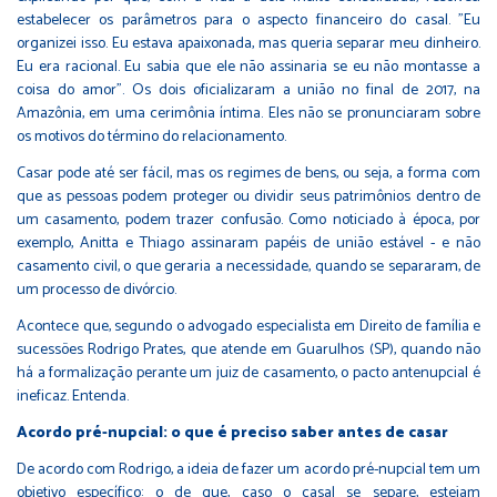
estabelecer os parâmetros para o aspecto financeiro do casal. "Eu
organizei isso. Eu estava apaixonada, mas queria separar meu dinheiro.
Eu era racional. Eu sabia que ele não assinaria se eu não montasse a
coisa do amor". Os dois oficializaram a união no final de 2017, na
Amazônia, em uma cerimônia íntima. Eles não se pronunciaram sobre
os motivos do término do relacionamento.
Casar pode até ser fácil, mas os regimes de bens, ou seja, a forma com
que as pessoas podem proteger ou dividir seus patrimônios dentro de
um casamento, podem trazer confusão. Como noticiado à época, por
exemplo, Anitta e Thiago assinaram papéis de união estável - e não
casamento civil, o que geraria a necessidade, quando se separaram, de
um processo de divórcio.
Acontece que, segundo o advogado especialista em Direito de família e
sucessões Rodrigo Prates, que atende em Guarulhos (SP), quando não
há a formalização perante um juiz de casamento, o pacto antenupcial é
ineficaz. Entenda.
Acordo pré-nupcial: o que é preciso saber antes de casar
De acordo com Rodrigo, a ideia de fazer um acordo pré-nupcial tem um
objetivo específico: o de que, caso o casal se separe, estejam