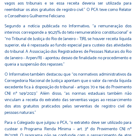
vagos aos tribunais e se essa receita deveria ser utilizada para
reembolsar os atos gratuitos de registro civil.” O PCA teve como Relator
o Conselheiro Guilherme Feliciano.
Segundo a notícia publicada no Informativo, “a remuneração dos
interinos corresponde a 90,25% do teto remuneratório constitucional” e
“no Tribunal de Justiça do Rio de Janeiro – TJRJ, se houver receita líquida
superior, ela é repassada ao fundo especial para custeio das atividades
do tribunal. A Associação dos Registradores de Pessoas Naturais do Rio
de Janeiro - Arpen/RJ - apontou desvio de finalidade no procedimento e
queria a suspensão dos repasses.”
O Informativo também destacou que “os normativos administrativos da
Corregedoria Nacional de Justiça apontam que o valor da renda líquida
excedente fica à disposição do tribunal - artigos 70 e 194 do Provimento
CNJ nº 149/2023.” Além disso, “as normas estaduais também não
vinculam a receita do extrateto das serventias vagas ao ressarcimento
dos atos gratuitos praticados pelas serventias de registro civil de
pessoas naturais.”
Para o Colegiado que julgou o PCA, “o extrateto deve ser utilizado para
custear o Programa Renda Mínima – art. 3º do Provimento CNJ nº
81/2018. O programa não se confunde com o ressarcimento de atos