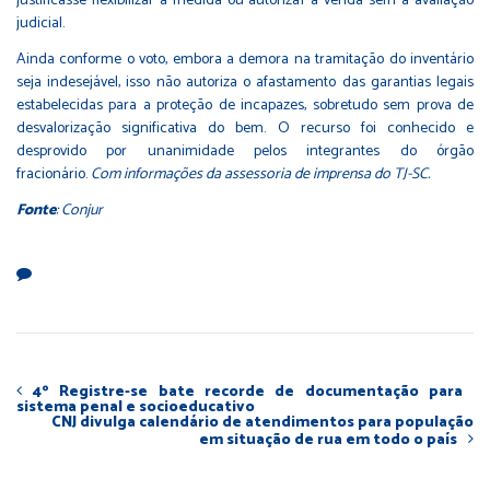
justificasse flexibilizar a medida ou autorizar a venda sem a avaliação
judicial.
Ainda conforme o voto, embora a demora na tramitação do inventário
seja indesejável, isso não autoriza o afastamento das garantias legais
estabelecidas para a proteção de incapazes, sobretudo sem prova de
desvalorização significativa do bem. O recurso foi conhecido e
desprovido por unanimidade pelos integrantes do órgão
fracionário.
Com informações da assessoria de imprensa do TJ-SC.
Fonte
: Conjur
4º Registre-se bate recorde de documentação para
sistema penal e socioeducativo
CNJ divulga calendário de atendimentos para população
em situação de rua em todo o país