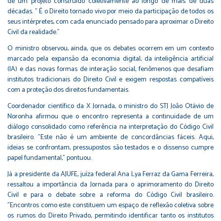
de um projeto construído coletivamente ao longo de mais de duas
décadas. " É o Direito tornado vivo por meio da participação de todos os
seus intérpretes, com cada enunciado pensado para aproximar o Direito
Civil da realidade."
O ministro observou, ainda, que os debates ocorrem em um contexto
marcado pela expansão da economia digital, da inteligência artificial
(IA) e das novas formas de interação social, fenômenos que desafiam
institutos tradicionais do Direito Civil e exigem respostas compatíveis
com a proteção dos direitos fundamentais.
Coordenador científico da X Jornada, o ministro do STJ João Otávio de
Noronha afirmou que o encontro representa a continuidade de um
diálogo consolidado como referência na interpretação do Código Civil
brasileiro. "Este não é um ambiente de concordâncias fáceis. Aqui,
ideias se confrontam, pressupostos são testados e o dissenso cumpre
papel fundamental,” pontuou.
Já a presidente da AJUFE, juíza federal Ana Lya Ferraz da Gama Ferreira,
ressaltou a importância da Jornada para o aprimoramento do Direito
Civil e para o debate sobre a reforma do Código Civil brasileiro.
"Encontros como este constituem um espaço de reflexão coletiva sobre
os rumos do Direito Privado, permitindo identificar tanto os institutos