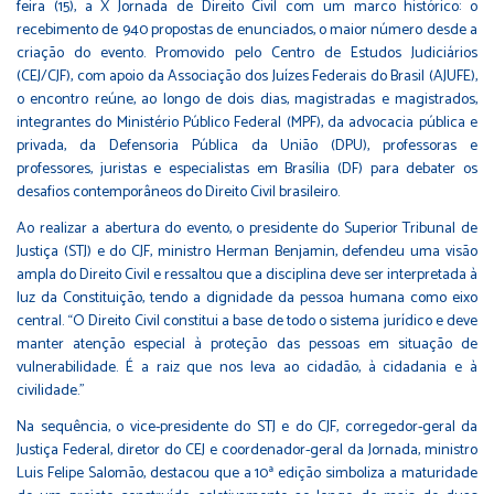
feira (15), a X Jornada de Direito Civil com um marco histórico: o
recebimento de 940 propostas de enunciados, o maior número desde a
criação do evento. Promovido pelo Centro de Estudos Judiciários
(CEJ/CJF), com apoio da Associação dos Juízes Federais do Brasil (AJUFE),
o encontro reúne, ao longo de dois dias, magistradas e magistrados,
integrantes do Ministério Público Federal (MPF), da advocacia pública e
privada, da Defensoria Pública da União (DPU), professoras e
professores, juristas e especialistas em Brasília (DF) para debater os
desafios contemporâneos do Direito Civil brasileiro.
Ao realizar a abertura do evento, o presidente do Superior Tribunal de
Justiça (STJ) e do CJF, ministro Herman Benjamin, defendeu uma visão
ampla do Direito Civil e ressaltou que a disciplina deve ser interpretada à
luz da Constituição, tendo a dignidade da pessoa humana como eixo
central. “O Direito Civil constitui a base de todo o sistema jurídico e deve
manter atenção especial à proteção das pessoas em situação de
vulnerabilidade. É a raiz que nos leva ao cidadão, à cidadania e à
civilidade."
Na sequência, o vice-presidente do STJ e do CJF, corregedor-geral da
Justiça Federal, diretor do CEJ e coordenador-geral da Jornada, ministro
Luis Felipe Salomão, destacou que a 10ª edição simboliza a maturidade