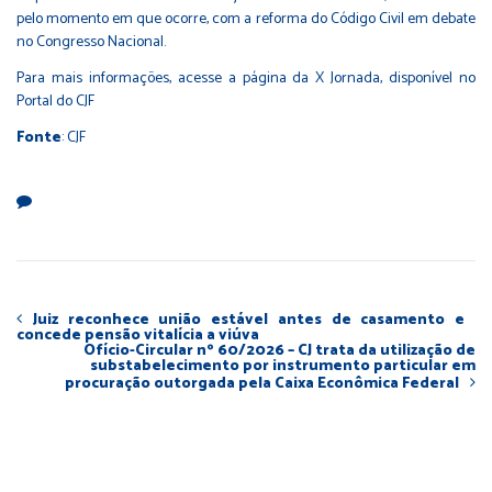
pelo momento em que ocorre, com a reforma do Código Civil em debate
no Congresso Nacional.
Para mais informações, acesse a
página da X Jornada, disponível no
Portal do CJF
Fonte
: CJF
Juiz reconhece união estável antes de casamento e
concede pensão vitalícia a viúva
Ofício-Circular nº 60/2026 – CJ trata da utilização de
substabelecimento por instrumento particular em
procuração outorgada pela Caixa Econômica Federal