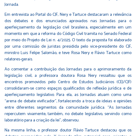
Jornada.
Em entrevista ao Portal do CJF, Nery e Tartuce destacaram a relevância
dos debates e dos enunciados aprovados nas Jornadas para o
aperfeiçoamento da legislação civil brasileira, especialmente em um
momento em que a reforma do Código Civil tramita no Senado Federal
por meio do
Projeto de Lei n. 4/2025
. O texto da proposta foi elaborado
por uma comissão de juristas presidida pelo vice-presidente do CJF,
ministro Luis Felipe Salomão, e teve Rosa Nery e Flávio Tartuce como
relatores-gerais.
Ao comentar a contribuição das Jornadas para o aprimoramento da
legislação civil, a professora doutora Rosa Nery ressaltou que os
encontros promovidos pelo Centro de Estudos Judiciários (CEJ/CJF)
consolidaram-se como espaços qualificados de reflexão jurídica e de
aperfeiçoamento legislativo. Para ela, as Jornadas atuam como uma
“arena de debate vivificador”, fortalecendo a troca de ideias e opiniões
entre diferentes segmentos da comunidade jurídica. “As Jornadas
repercutem vivamente, também, no debate legislativo, servindo como
laboratório para a criação da lei”, observou.
Na mesma linha, o professor doutor Flávio Tartuce destacou que os