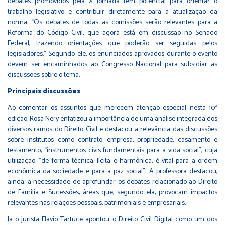
debates promovidos pela X Jornada têm potencial para orientar o
trabalho legislativo e contribuir diretamente para a atualização da
norma: “Os debates de todas as comissões serão relevantes para a
Reforma do Código Civil, que agora está em discussão no Senado
Federal, trazendo orientações que poderão ser seguidas pelos
legisladores.” Segundo ele, os enunciados aprovados durante o evento
devem ser encaminhados ao Congresso Nacional para subsidiar as
discussões sobre o tema.
Principais discussões
Ao comentar os assuntos que merecem atenção especial nesta 10ª
edição, Rosa Nery enfatizou a importância de uma análise integrada dos
diversos ramos do Direito Civil e destacou a relevância das discussões
sobre institutos como contrato, empresa, propriedade, casamento e
testamento, “instrumentos civis fundamentais para a vida social”, cuja
utilização, “de forma técnica, lícita e harmônica, é vital para a ordem
econômica da sociedade e para a paz social”. A professora destacou,
ainda, a necessidade de aprofundar os debates relacionado ao Direito
de Família e Sucessões, áreas que, segundo ela, provocam impactos
relevantes nas relações pessoais, patrimoniais e empresariais.
Já o jurista Flávio Tartuce apontou o Direito Civil Digital como um dos