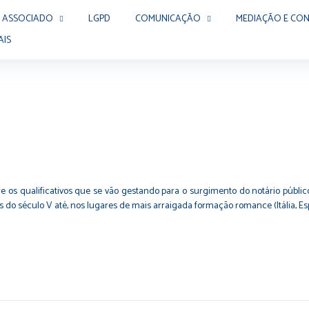
 ASSOCIADO
LGPD
COMUNICAÇÃO
MEDIAÇÃO E CON
AIS
s qualificativos que se vão gestando para o surgimento do notário público 
ins do século V até, nos lugares de mais arraigada formação romance (Itália, E