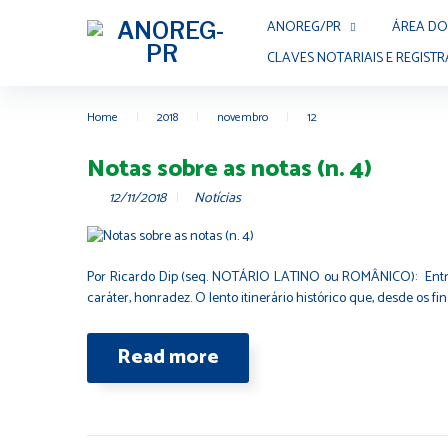
ANOREG/PR
ÁREA DO
CLAVES NOTARIAIS E REGISTR
Home
|
2018
|
novembro
|
12
Notas sobre as notas (n. 4)
12/11/2018
Notícias
Por Ricardo Dip (seq. NOTÁRIO LATINO ou ROMÂNICO): Entre o
caráter, honradez. O lento itinerário histórico que, desde os f
Read more