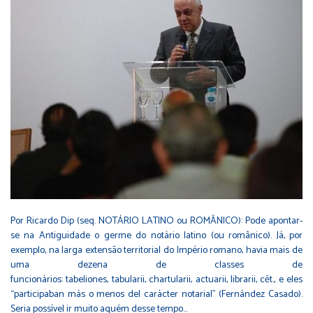
Por Ricardo Dip (seq. NOTÁRIO LATINO ou ROMÂNICO): Pode apontar-
se na Antiguidade o germe do notário latino (ou românico). Já, por
exemplo, na larga extensão territorial do Império romano, havia mais de
uma dezena de classes de
funcionários: tabeliones, tabularii, chartularii, actuarii, librarii, cēt., e eles
“participaban más o menos del carácter notarial” (Fernández Casado).
Seria possível ir muito aquém desse tempo…