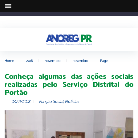
Home
|
2018
|
novembro
|
novembro
|
Page 3
Conheça algumas das ações sociais
realizadas pelo Serviço Distrital do
Portão
09/11/2018
Função Social
,
Notícias