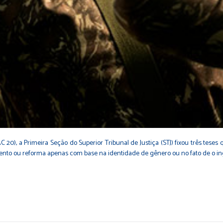
0), a Primeira Seção do Superior Tribunal de Justiça (STJ) fixou três teses 
mento ou reforma apenas com base na identidade de gênero ou no fato de o in