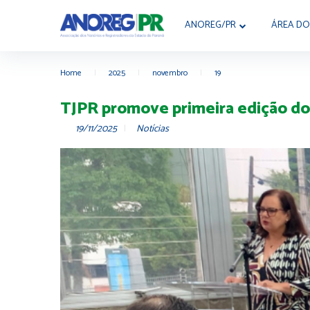
ANOREG/PR
ÁREA DO
Home
|
2025
|
novembro
|
19
TJPR promove primeira edição do 
19/11/2025
Notícias