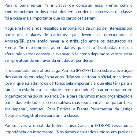
Para o parlamentar, “a iniciativa de construir essa Frente, com o
comprometimento dos deputados em atender os interesses da classe,
foi a coisa mais importante que os cartórios fizeram”.
Nogueira Filho ainda ressaltou a importância da união de interesses por
parte dos titulares de cartórios, que devem ser direcionados à
Anoreg/BR, para então haver a distribuição entre os deputados da
Frente. “Se não unirmos as entidades que estão distribuídas no país
afora, não vamos conseguir avançar. Nós como deputados vamos estar
sempre atuando em favor da entidade”, ponderou.
Já o deputado federal Gonzaga Patriota (PSB/PE) falou sobre a evolução
dos cartórios em relação há anos. “Não sou cartorário oficial, mas desde
jovem que eu admiro os cartórios pela importância que eles têm para a
família, o estado e a sociedade como um todo. Os cartórios não eram
organizados há 20 ou 30 anos. De lá para cá, vimos maior organização a
partir das entidades representativas, mas isso ao invés de juntar fazia
era separar”, pontuou. Para Patriota, a Frente Parlamentar da Justiça
Notarial e Registral veio para unir a classe.
Por sua vez, a deputada federal Luísa Canziani (PTB/PR) ressaltou a
importância do movimento. “Nós temos deputados unidos em prol das