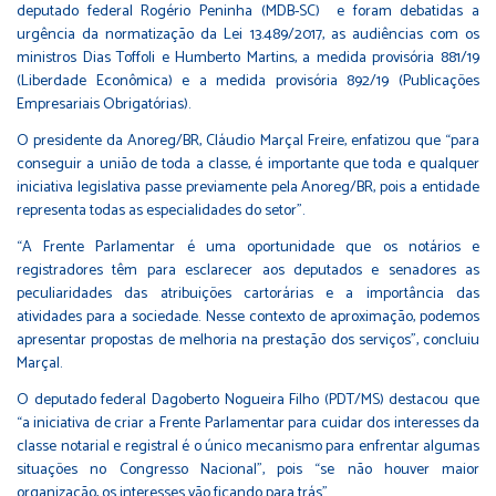
deputado federal Rogério Peninha (MDB-SC) e foram debatidas a
urgência da normatização da Lei 13.489/2017, as audiências com os
ministros Dias Toffoli e Humberto Martins, a medida provisória 881/19
(Liberdade Econômica) e a medida provisória 892/19 (Publicações
Empresariais Obrigatórias).
O presidente da Anoreg/BR, Cláudio Marçal Freire, enfatizou que “para
conseguir a união de toda a classe, é importante que toda e qualquer
iniciativa legislativa passe previamente pela Anoreg/BR, pois a entidade
representa todas as especialidades do setor”.
“A Frente Parlamentar é uma oportunidade que os notários e
registradores têm para esclarecer aos deputados e senadores as
peculiaridades das atribuições cartorárias e a importância das
atividades para a sociedade. Nesse contexto de aproximação, podemos
apresentar propostas de melhoria na prestação dos serviços”, concluiu
Marçal.
O deputado federal Dagoberto Nogueira Filho (PDT/MS) destacou que
“a iniciativa de criar a Frente Parlamentar para cuidar dos interesses da
classe notarial e registral é o único mecanismo para enfrentar algumas
situações no Congresso Nacional”, pois “se não houver maior
organização, os interesses vão ficando para trás”.