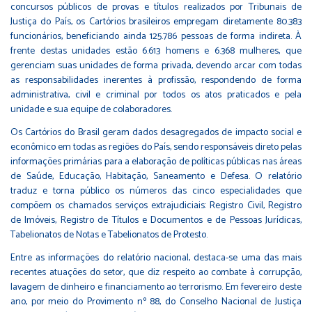
concursos públicos de provas e títulos realizados por Tribunais de
Justiça do País, os Cartórios brasileiros empregam diretamente 80.383
funcionários, beneficiando ainda 125.786 pessoas de forma indireta. À
frente destas unidades estão 6.613 homens e 6.368 mulheres, que
gerenciam suas unidades de forma privada, devendo arcar com todas
as responsabilidades inerentes à profissão, respondendo de forma
administrativa, civil e criminal por todos os atos praticados e pela
unidade e sua equipe de colaboradores.
Os Cartórios do Brasil geram dados desagregados de impacto social e
econômico em todas as regiões do País, sendo responsáveis direto pelas
informações primárias para a elaboração de políticas públicas nas áreas
de Saúde, Educação, Habitação, Saneamento e Defesa. O relatório
traduz e torna público os números das cinco especialidades que
compõem os chamados serviços extrajudiciais: Registro Civil, Registro
de Imóveis, Registro de Títulos e Documentos e de Pessoas Jurídicas,
Tabelionatos de Notas e Tabelionatos de Protesto.
Entre as informações do relatório nacional, destaca-se uma das mais
recentes atuações do setor, que diz respeito ao combate à corrupção,
lavagem de dinheiro e financiamento ao terrorismo. Em fevereiro deste
ano, por meio do Provimento nº 88, do Conselho Nacional de Justiça