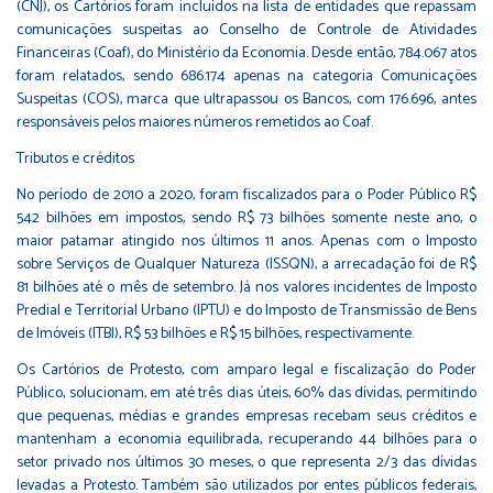
(CNJ), os Cartórios foram incluídos na lista de entidades que repassam
comunicações suspeitas ao Conselho de Controle de Atividades
Financeiras (Coaf), do Ministério da Economia. Desde então, 784.067 atos
foram relatados, sendo 686.174 apenas na categoria Comunicações
Suspeitas (COS), marca que ultrapassou os Bancos, com 176.696, antes
responsáveis pelos maiores números remetidos ao Coaf.
Tributos e créditos
No período de 2010 a 2020, foram fiscalizados para o Poder Público R$
542 bilhões em impostos, sendo R$ 73 bilhões somente neste ano, o
maior patamar atingido nos últimos 11 anos. Apenas com o Imposto
sobre Serviços de Qualquer Natureza (ISSQN), a arrecadação foi de R$
81 bilhões até o mês de setembro. Já nos valores incidentes de Imposto
Predial e Territorial Urbano (IPTU) e do Imposto de Transmissão de Bens
de Imóveis (ITBI), R$ 53 bilhões e R$ 15 bilhões, respectivamente.
Os Cartórios de Protesto, com amparo legal e fiscalização do Poder
Público, solucionam, em até três dias úteis, 60% das dívidas, permitindo
que pequenas, médias e grandes empresas recebam seus créditos e
mantenham a economia equilibrada, recuperando 44 bilhões para o
setor privado nos últimos 30 meses, o que representa 2/3 das dívidas
levadas a Protesto. Também são utilizados por entes públicos federais,