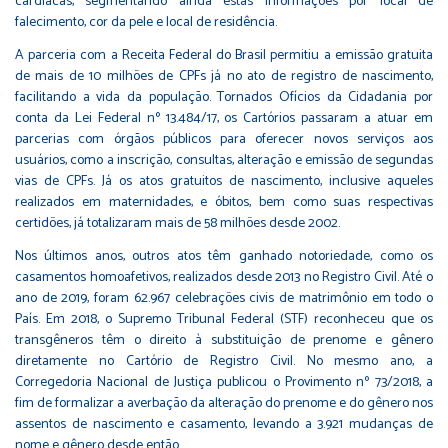
cardíacas, segmentando ainda estas informações por local de
falecimento, cor da pele e local de residência.
A parceria com a Receita Federal do Brasil permitiu a emissão gratuita
de mais de 10 milhões de CPFs já no ato de registro de nascimento,
facilitando a vida da população. Tornados Ofícios da Cidadania por
conta da Lei Federal nº 13.484/17, os Cartórios passaram a atuar em
parcerias com órgãos públicos para oferecer novos serviços aos
usuários, como a inscrição, consultas, alteração e emissão de segundas
vias de CPFs. Já os atos gratuitos de nascimento, inclusive aqueles
realizados em maternidades, e óbitos, bem como suas respectivas
certidões, já totalizaram mais de 58 milhões desde 2002.
Nos últimos anos, outros atos têm ganhado notoriedade, como os
casamentos homoafetivos, realizados desde 2013 no Registro Civil. Até o
ano de 2019, foram 62.967 celebrações civis de matrimônio em todo o
País. Em 2018, o Supremo Tribunal Federal (STF) reconheceu que os
transgêneros têm o direito à substituição de prenome e gênero
diretamente no Cartório de Registro Civil. No mesmo ano, a
Corregedoria Nacional de Justiça publicou o Provimento nº 73/2018, a
fim de formalizar a averbação da alteração do prenome e do gênero nos
assentos de nascimento e casamento, levando a 3.921 mudanças de
nome e gênero desde então.