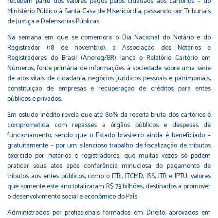
recebem parte dos valores pagos pelos cidadãos aos cartórios – do
Ministério Público à Santa Casa de Misericórdia, passando por Tribunais
de Justiça e Defensorias Públicas.
Na semana em que se comemora o Dia Nacional do Notário e do
Registrador (18 de novembro), a Associação dos Notários e
Registradores do Brasil (Anoreg/BR) lança o Relatório Cartório em
Números, fonte primária de informações à sociedade sobre uma série
de atos vitais de cidadania, negócios jurídicos pessoais e patrimoniais,
constituição de empresas e recuperação de créditos para entes
públicos e privados.
Em estudo inédito revela que até 80% da receita bruta dos cartórios é
comprometida com repasses a órgãos públicos e despesas de
funcionamento, sendo que o Estado brasileiro ainda é beneficiado –
gratuitamente – por um silencioso trabalho de fiscalização de tributos
exercido por notários e registradores, que muitas vezes só podem
praticar seus atos após conferência minuciosa do pagamento de
tributos aos entes públicos, como o ITBI, ITCMD, ISS, ITR e IPTU, valores
que somente este ano totalizaram R$ 73 bilhões, destinados a promover
o desenvolvimento social e econômico do País.
Administrados por profissionais formados em Direito, aprovados em