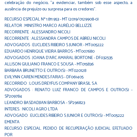
celebração do negócio, "a evidenciar, também sob esse aspecto, a
ausência de prejuízo ou surpresa para os credores".
RECURSO ESPECIAL Nº 1.811.953 - MT (2019/0129908-0)
RELATOR : MINISTRO MARCO AURÉLIO BELLIZZE
RECORRENTE : ALESSANDRO NICOLI
RECORRENTE : ALESSANDRA CAMPOS DE ABREU NICOLI
ADVOGADOS : EUCLIDES RIBEIRO S JUNIOR - MT005222
EDUARDO HENRIQUE VIEIRA BARROS - MT007680
ADVOGADOS : JOANA D'ARC AMARAL BORTONE - DF032535
ALLISON GIULIANO FRANCO E SOUSA - MT015836
BARBARA BRUNETTO E OUTRO(S) - MT020128
EVILYNN CAREN MENDES FARIAS - DF061405
RECORRIDO : LOUIS DREYFUS COMPANY BRASIL S.A
ADVOGADOS : RENATO LUIZ FRANCO DE CAMPOS E OUTRO(S) -
SP209784
LEANDRO BASDADJIAN BARBOSA - SP296823
INTERES. : NICOLI AGRO LTDA
ADVOGADO : EUCLIDES RIBEIRO S JUNIOR E OUTRO(S) - MT005222
EMENTA
RECURSO ESPECIAL. PEDIDO DE RECUPERAÇÃO JUDICIAL EFETUADO
POR