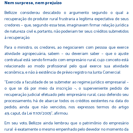
Nem surpresa, nem prejuízo
Bellizze considerou descabido o argumento segundo o qual a
recuperação do produtor rural frustraria a legítima expectativa de seus
credores – que, segundo essa tese, imaginavam firmar relação jurídica
de natureza civil e, portanto, não poderiam ter seus créditos submetidos
à recuperação.
Para o ministro, os credores, ao negociarem com pessoa que exerce
atividade agropecuária, sabem – ou deveriam saber – que o ajuste
contratual está sendo firmado com empresário rural, cujo conceito está
relacionado ao modo profissional pelo qual exerce sua atividade
econômica, e não à existência de prévio registro na Junta Comercial.
"Exercida a faculdade de se submeter ao regime jurídico empresarial –
o que se dá por meio da inscrição –, o superveniente pedido de
recuperação judicial efetuado pelo empresário rural, caso deferido seu
processamento, há de abarcar todos os créditos existentes na data do
pedido, ainda que não vencidos, nos expressos termos do artigo
49, caput, da Lei 11.101/2005", afirmou.
Em seu voto, Bellizze ainda lembrou que o patrimônio do empresário
rural é exatamente o mesmo empenhado pelo devedor no momento da