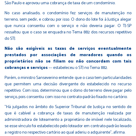
São Paulo e aprovou uma cobrança de taxa de um condomínio.
No caso analisado, o condomínio fez serviços de manutenção no
terreno, sem pedir, e cobrou por isso. O dono do lote foi à Justiça alegar
que nunca consentiu com o serviço e não deveria pagar. O TJ-SP
ressaltou que o caso se enquadra no Tema 882 dos recursos repetitivo
do STJ.
Não são exigíveis as taxas de serviços eventualmente
prestados por associações de moradores quando os
proprietários não se filiam ou não concordam com tais
cobranças e serviços
—- estabeleceu o STJ no Tema 882.
Porém, o ministro Sanseverino entende que o caso tem particularidades
que permitem uma decisão divergente do estabelecido no recurso
repetitivo. Com isso, determinou que o dono do terreno deve pagar pelo
serviço, pois consentiu com isso no contrato-padrão fixado no cartório.
"Há julgados no âmbito do Superior Tribunal de Justiça no sentido de
que é cabível a cobrança de taxas de manutenção realizada por
administradora de loteamento a proprietário de imóvel nele localizado,
se esse vínculo foi estabelecido pelo loteador em contrato-padrão levado
a registro no respectivo cartório ao qual aderiu o adquirente", afirma.