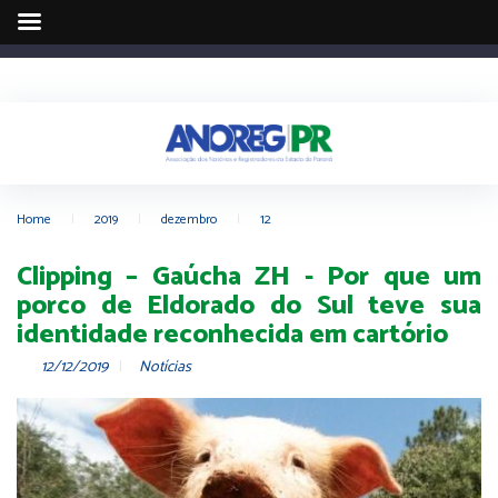
Home
|
2019
|
dezembro
|
12
Clipping – Gaúcha ZH - Por que um
porco de Eldorado do Sul teve sua
identidade reconhecida em cartório
12/12/2019
Notícias