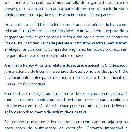
vencimento antecipado da dívida por falta de pagamento, o prazo de
prescrição deveria ser contado a partir do término do pacto firmado
originalmente, ou seja, da data de vencimento da última parcela.
De acordo com o TJ-DF, não foi demonstrada a anuência do banco em
relação à transferência de direitos sobre o imóvel, nem comprovado o
pagamento regular das parcelas. Além disso, para a corte, os contratos
"de gaveta" não têm validade perante a instituição credora nem afetam
a relação jurídica com o comprador originário, tampouco o direito real
de garantia que o banco detém sobre o imóvel.
A ministra Nancy Andrighi, relatora do recurso especial no STJ, destacou
jurisprudência do tribunal no sentido de que, como decidido pelo TJ-DF,
o vencimento antecipado realmente não altera o termo inicial da
contagem da prescrição.
Entretanto, em relação ao ajuizamento de execução contra pessoa já
morta, a relatora apontou que o STJ entende ser necessária a extinção
do processo, em razão de não estar presente uma das condições da
ação: o reconhecimento da legitimidade passiva.
Ela observou que a morte do devedor ocorreu em 2005, ou seja, alguns
anos antes do ajuizamento da execução. "Portanto, impossível a