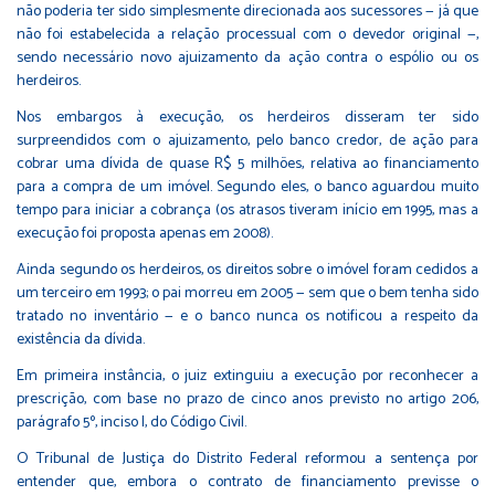
não poderia ter sido simplesmente direcionada aos sucessores — já que
não foi estabelecida a relação processual com o devedor original —,
sendo necessário novo ajuizamento da ação contra o espólio ou os
herdeiros.
Nos embargos à execução, os herdeiros disseram ter sido
surpreendidos com o ajuizamento, pelo banco credor, de ação para
cobrar uma dívida de quase R$ 5 milhões, relativa ao financiamento
para a compra de um imóvel. Segundo eles, o banco aguardou muito
tempo para iniciar a cobrança (os atrasos tiveram início em 1995, mas a
execução foi proposta apenas em 2008).
Ainda segundo os herdeiros, os direitos sobre o imóvel foram cedidos a
um terceiro em 1993; o pai morreu em 2005 — sem que o bem tenha sido
tratado no inventário — e o banco nunca os notificou a respeito da
existência da dívida.
Em primeira instância, o juiz extinguiu a execução por reconhecer a
prescrição, com base no prazo de cinco anos previsto no artigo 206,
parágrafo 5º, inciso I, do Código Civil.
O Tribunal de Justiça do Distrito Federal reformou a sentença por
entender que, embora o contrato de financiamento previsse o