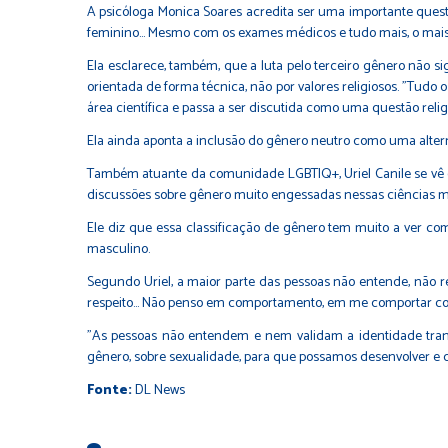
A psicóloga Monica Soares acredita ser uma importante questã
feminino... Mesmo com os exames médicos e tudo mais, o mais
Ela esclarece, também, que a luta pelo terceiro gênero não si
orientada de forma técnica, não por valores religiosos. "Tud
área científica e passa a ser discutida como uma questão religi
Ela ainda aponta a inclusão do gênero neutro como uma altern
Também atuante da comunidade LGBTIQ+, Uriel Canile se vê 
discussões sobre gênero muito engessadas nessas ciências mai
Ele diz que essa classificação de gênero tem muito a ver c
masculino.
Segundo Uriel, a maior parte das pessoas não entende, não 
respeito... Não penso em comportamento, em me comportar 
"As pessoas não entendem e nem validam a identidade trans,
gênero, sobre sexualidade, para que possamos desenvolver e 
Fonte:
DL News