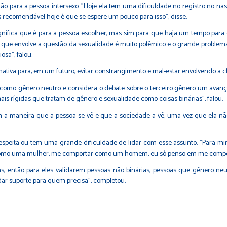
o para a pessoa intersexo. "Hoje ela tem uma dificuldade no registro no na
 recomendável hoje é que se espere um pouco para isso”, disse.
gnifica que é para a pessoa escolher, mas sim para que haja um tempo para que
o o que envolve a questão da sexualidade é muito polêmico e o grande problem
osa”, falou.
ativa para, em um futuro, evitar constrangimento e mal-estar envolvendo a c
como gênero neutro e considera o debate sobre o terceiro gênero um avanç
s rígidas que tratam de gênero e sexualidade como coisas binárias”, falou.
om a maneira que a pessoa se vê e que a sociedade a vê, uma vez que ela 
respeita ou tem uma grande dificuldade de lidar com esse assunto. "Para 
como uma mulher, me comportar como um homem, eu só penso em me comport
 então para eles validarem pessoas não binárias, pessoas que gênero neut
dar suporte para quem precisa”, completou.