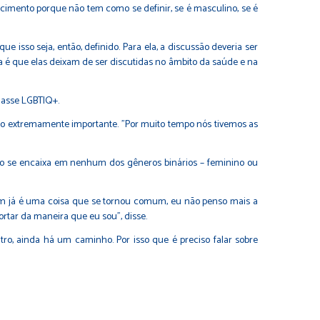
scimento porque não tem como se definir, se é masculino, se é
 isso seja, então, definido. Para ela, a discussão deveria ser
a é que elas deixam de ser discutidas no âmbito da saúde e na
lasse LGBTIQ+.
o extremamente importante. "Por muito tempo nós tivemos as
não se encaixa em nenhum dos gêneros binários – feminino ou
mim já é uma coisa que se tornou comum, eu não penso mais a
ar da maneira que eu sou”, disse.
ro, ainda há um caminho. Por isso que é preciso falar sobre