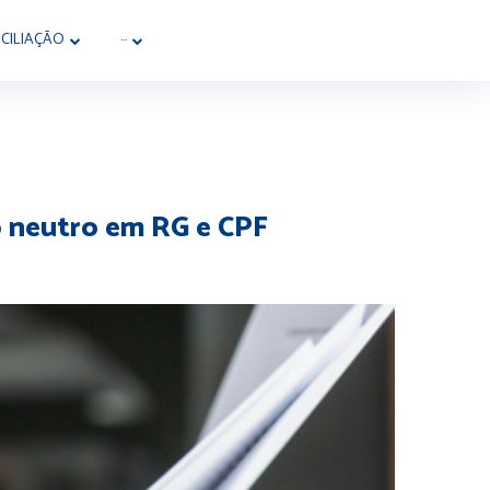
CILIAÇÃO
···
o neutro em RG e CPF