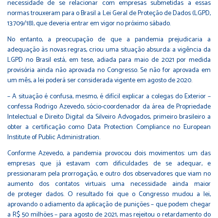
necessidade de se relacionar com empresas submetidas a essas
normas trouxeram para o Brasil a
Lei Geral de Proteção de Dados (LGPD,
13.709/18)
, que deveria entrar em vigor no próximo sábado.
No entanto, a preocupação de que a pandemia prejudicaria a
adequação às novas regras, criou uma situação absurda: a vigência da
LGPD no Brasil está, em tese,
adiada para maio de 2021 por medida
provisória
ainda não aprovada no Congresso. Se não for aprovada em
um mês, a lei poderá ser considerada vigente em agosto de 2020.
– A situação é confusa, mesmo, é difícil explicar a colegas do Exterior –
confessa Rodrigo Azevedo, sócio-coordenador da área de Propriedade
Intelectual e Direito Digital da Silveiro Advogados, primeiro brasileiro a
obter a certificação como Data Protection Compliance no European
Institute of Public Administration.
Conforme Azevedo, a pandemia provocou dois movimentos: um das
empresas que já estavam com dificuldades de se adequar, e
pressionaram pela prorrogação, e outro dos observadores que viam no
aumento dos contatos virtuais uma necessidade ainda maior
de
proteger dados
. O resultado foi que o Congresso mudou a lei,
aprovando o adiamento da aplicação de punições – que podem chegar
a R$ 50 milhões – para agosto de 2021, mas rejeitou o retardamento do