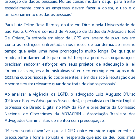
proteção de dados pessoais. Muitas coisas mudam daqui para frente,
especialmente como as empresas devem fazer a coleta, o uso e o
armazenamento dos dados pessoais”.
Para Luiz Felipe Rosa Ramos, doutor em Direito pela Universidade de
São Paulo, CIPP/E e co-head de Proteção de Dados da Advocacia José
Del Chiaro, "a entrada em vigor da LGPD em janeiro de 2021 leva em
conta as restrições enfrentadas nos meses de pandemia, ao mesmo
tempo que evita uma nova prorrogação muito longa. De qualquer
modo, o fundamental é que não há tempo a perder: as organizações
precisam redobrar esforços em seus projetos de adequação à lei.
Embora as sanções administrativas só entrem em vigor em agosto de
2021, há outros riscos jurídicos presentes, além do risco à reputação que
é sempre muito relevante quando se trata de dados pessoais".
Ao analisar a vigência da LGPD, o advogado Luiz Augusto D’Urso
(D'Urso e Borges Advogados Associados), especialista em Direito Digital,
professor de Direito Digital no MBA da FGV e presidente da Comissão
Nacional de Cibercrimes da ABRACRIM - Associação Brasileira dos
Advogados Criminalistas, comentou com preocupação:
"Mesmo sendo favorável que a LGPD entre em vigor rapidamente, é
preocupante a forma abrupta e inesperada que isto se deu, pois afeta