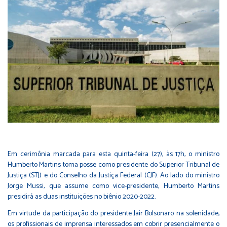
Em cerimônia marcada para esta quinta-feira (27), às 17h, o ministro
Humberto Martins toma posse como presidente do Superior Tribunal de
Justiça (STJ) e do Conselho da Justiça Federal (CJF). Ao lado do ministro
Jorge Mussi, que assume como vice-presidente, Humberto Martins
presidirá as duas instituições no biênio 2020-2022.
Em virtude da participação do presidente Jair Bolsonaro na solenidade,
os profissionais de imprensa interessados em cobrir presencialmente o