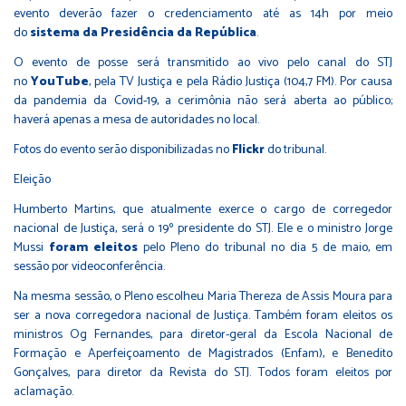
evento deverão fazer o credenciamento até as 14h por meio
do
sistema da Presidência da República
.​
O evento de posse será transmitido ao vivo pelo canal do STJ
no
YouTube
, pela TV Justiça e pela Rádio Justiça (104,7 FM). Por causa
da pandemia da Covid-19, a cerimônia não será aberta ao público;
haverá apenas a mesa de autoridades no local.
Fotos do evento serão disponibilizadas no
Flickr
do tribunal.
Ele​ição
Humberto Martins, que atualmente exerce o cargo de corregedor
nacional de Justiça, será o 19º presidente do STJ. Ele e o ministro Jorge
Mussi
foram eleitos
pelo Pleno do tribunal no dia 5 de maio, em
sessão por videoconferência.
Na mesma sessão, o Pleno
escolheu
Maria Thereza de Assis Moura para
ser a nova corregedora nacional de Justiça. Também foram eleitos os
ministros Og Fernandes, para diretor-geral da Escola Nacional de
Formação e Aperfeiçoamento de Magistrados (Enfam), e Benedito
Gonçalves, para diretor da Revista do STJ. Todos foram eleitos por
aclamação.