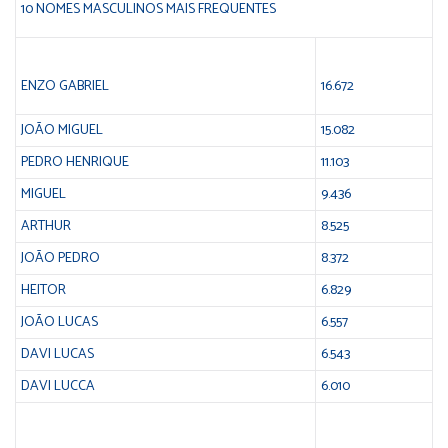
10 NOMES MASCULINOS MAIS FREQUENTES
ENZO GABRIEL
16.672
JOÃO MIGUEL
15.082
PEDRO HENRIQUE
11.103
MIGUEL
9.436
ARTHUR
8.525
JOÃO PEDRO
8.372
HEITOR
6.829
JOÃO LUCAS
6.557
DAVI LUCAS
6.543
DAVI LUCCA
6.010