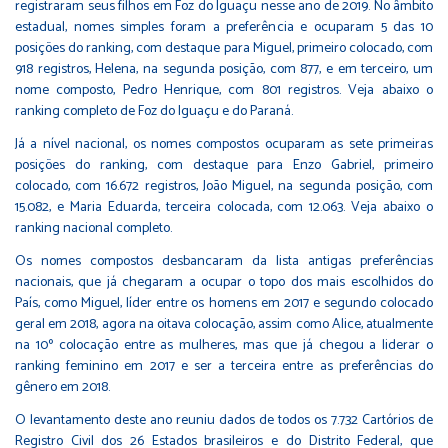
registraram seus filhos em Foz do Iguaçu nesse ano de 2019. No âmbito
estadual, nomes simples foram a preferência e ocuparam 5 das 10
posições do ranking, com destaque para Miguel, primeiro colocado, com
918 registros, Helena, na segunda posição, com 877, e em terceiro, um
nome composto, Pedro Henrique, com 801 registros. Veja abaixo o
ranking completo de Foz do Iguaçu e do Paraná.
Já a nível nacional, os nomes compostos ocuparam as sete primeiras
posições do ranking, com destaque para Enzo Gabriel, primeiro
colocado, com 16.672 registros, João Miguel, na segunda posição, com
15.082, e Maria Eduarda, terceira colocada, com 12.063. Veja abaixo o
ranking nacional completo.
Os nomes compostos desbancaram da lista antigas preferências
nacionais, que já chegaram a ocupar o topo dos mais escolhidos do
País, como Miguel, líder entre os homens em 2017 e segundo colocado
geral em 2018, agora na oitava colocação, assim como Alice, atualmente
na 10º colocação entre as mulheres, mas que já chegou a liderar o
ranking feminino em 2017 e ser a terceira entre as preferências do
gênero em 2018.
O levantamento deste ano reuniu dados de todos os 7.732 Cartórios de
Registro Civil dos 26 Estados brasileiros e do Distrito Federal, que