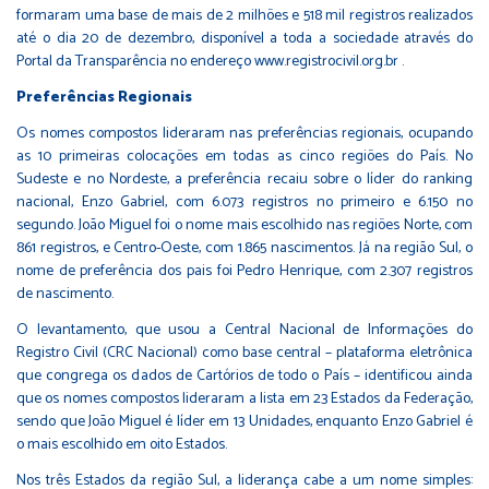
formaram uma base de mais de 2 milhões e 518 mil registros realizados
até o dia 20 de dezembro, disponível a toda a sociedade através do
Portal da Transparência no endereço
www.registrocivil.org.br
.
Preferências Regionais
Os nomes compostos lideraram nas preferências regionais, ocupando
as 10 primeiras colocações em todas as cinco regiões do País. No
Sudeste e no Nordeste, a preferência recaiu sobre o líder do ranking
nacional, Enzo Gabriel, com 6.073 registros no primeiro e 6.150 no
segundo. João Miguel foi o nome mais escolhido nas regiões Norte, com
861 registros, e Centro-Oeste, com 1.865 nascimentos. Já na região Sul, o
nome de preferência dos pais foi Pedro Henrique, com 2.307 registros
de nascimento.
O levantamento, que usou a Central Nacional de Informações do
Registro Civil (CRC Nacional) como base central – plataforma eletrônica
que congrega os dados de Cartórios de todo o País – identificou ainda
que os nomes compostos lideraram a lista em 23 Estados da Federação,
sendo que João Miguel é líder em 13 Unidades, enquanto Enzo Gabriel é
o mais escolhido em oito Estados.
Nos três Estados da região Sul, a liderança cabe a um nome simples: