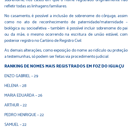
sobrenome, nos casos em que o nome registrado originalmente não
refletir todas as linhagens familiares.
No casamento, é possível a inclusão de sobrenome do cônjuge, assim
como no ato de reconhecimento de paternidade/maternidade –
biológica ou socioafetiva – também é possível incluir sobrenome do pai
ou da mãe, o mesmo ocorrendo na escritura de união estável, com
posterior registro no Cartório de Registro Civil.
As demais alterações, como exposição do nome ao ridículo ou proteção
a testemunhas, só podem ser feitas via procedimento judicial.
RANKING DE NOMES MAIS REGISTRADOS EM FOZ DO IGUAÇU
ENZO GABRIEL – 29
HELENA – 28
MARIA EDUARDA – 26
ARTHUR – 22
PEDRO HENRIQUE – 22
SAMUEL – 22