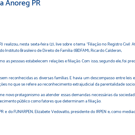
 da Anoreg PR
alizou, nesta sexta-feira (2), live sobre o tema “Filiação no Registro Civil:
o Instituto Brasileiro de Direito de Família (IBDFAM), Ricardo Calderon,
as pessoas estabelecem relações e filiação. Com isso, segundo ele, foi preci
 reconhecidas as diversas famílias. E havia um descompasso entre leis e a
ções no que se refere ao reconhecimento extrajudicial da parentalidade socioa
ssume novo protagonismo ao atender essas demandas necessárias da sociedade
nhecimento público como fatores que determinam a filiação.
PR e do FUNARPEN; Elizabete Vedovatto, presidente do IRPEN e, como mediado