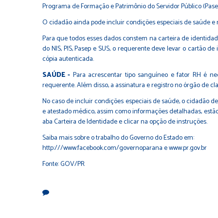
Programa de Formação e Patrimônio do Servidor Público (Pasep), C
O cidadão ainda pode incluir condições especiais de saúde e 
Para que todos esses dados constem na carteira de identidad
do NIS, PIS, Pasep e SUS, o requerente deve levar o cartão de in
cópia autenticada.
SAÚDE -
Para acrescentar tipo sanguíneo e fator RH é ne
requerente. Além disso, a assinatura e registro no órgão de c
No caso de incluir condições especiais de saúde, o cidadão d
e atestado médico, assim como informações detalhadas, estão 
aba Carteira de Identidade e clicar na opção de instruções.
Saiba mais sobre o trabalho do Governo do Estado em:
http:///www.facebook.com/governoparana
e
www.pr.gov.br
Fonte: GOV/PR