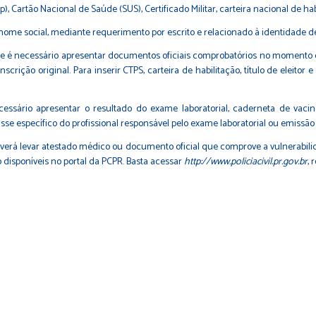
artão Nacional de Saúde (SUS), Certificado Militar, carteira nacional de habili
nome social, mediante requerimento por escrito e relacionado à identidade d
e é necessário apresentar documentos oficiais comprobatórios no momento do
scrição original. Para inserir CTPS, carteira de habilitação, título de eleitor
cessário apresentar o resultado do exame laboratorial, caderneta de vac
lasse específico do profissional responsável pelo exame laboratorial ou emiss
everá levar atestado médico ou documento oficial que comprove a vulnerabili
disponíveis no portal da PCPR. Basta acessar
http://www.policiacivil.pr.gov.br
, 