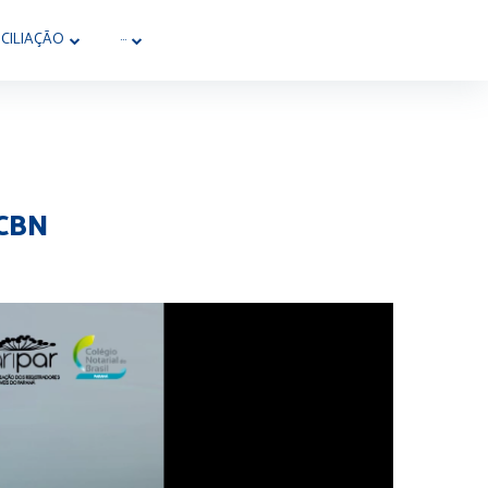
CILIAÇÃO
···
 CBN