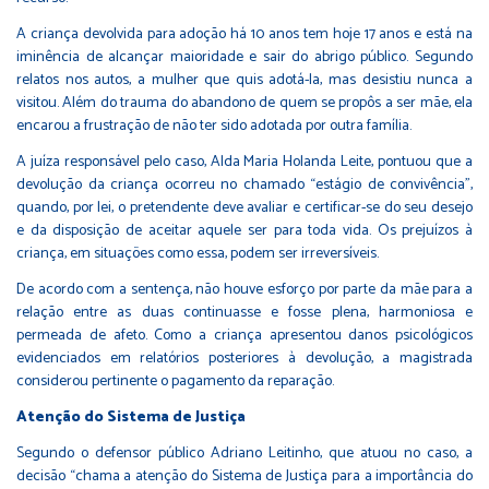
A criança devolvida para adoção há 10 anos tem hoje 17 anos e está na
iminência de alcançar maioridade e sair do abrigo público. Segundo
relatos nos autos, a mulher que quis adotá-la, mas desistiu nunca a
visitou. Além do trauma do abandono de quem se propôs a ser mãe, ela
encarou a frustração de não ter sido adotada por outra família.
A juíza responsável pelo caso, Alda Maria Holanda Leite, pontuou que a
devolução da criança ocorreu no chamado “estágio de convivência”,
quando, por lei, o pretendente deve avaliar e certificar-se do seu desejo
e da disposição de aceitar aquele ser para toda vida. Os prejuízos à
criança, em situações como essa, podem ser irreversíveis.
De acordo com a sentença, não houve esforço por parte da mãe para a
relação entre as duas continuasse e fosse plena, harmoniosa e
permeada de afeto. Como a criança apresentou danos psicológicos
evidenciados em relatórios posteriores à devolução, a magistrada
considerou pertinente o pagamento da reparação.
Atenção do Sistema de Justiça
Segundo o defensor público Adriano Leitinho, que atuou no caso, a
decisão “chama a atenção do Sistema de Justiça para a importância do