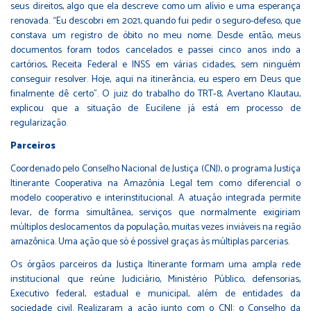
seus direitos, algo que ela descreve como um alívio e uma esperança
renovada. “Eu descobri em 2021, quando fui pedir o seguro-defeso, que
constava um registro de óbito no meu nome. Desde então, meus
documentos foram todos cancelados e passei cinco anos indo a
cartórios, Receita Federal e INSS em várias cidades, sem ninguém
conseguir resolver. Hoje, aqui na itinerância, eu espero em Deus que
finalmente dê certo”. O juiz do trabalho do TRT‑8, Avertano Klautau,
explicou que a situação de Eucilene já está em processo de
regularização.
Parceiros
Coordenado pelo Conselho Nacional de Justiça (CNJ), o programa Justiça
Itinerante Cooperativa na Amazônia Legal tem como diferencial o
modelo cooperativo e interinstitucional. A atuação integrada permite
levar, de forma simultânea, serviços que normalmente exigiriam
múltiplos deslocamentos da população, muitas vezes inviáveis na região
amazônica. Uma ação que só é possível graças às múltiplas parcerias.
Os órgãos parceiros da Justiça Itinerante formam uma ampla rede
institucional que reúne Judiciário, Ministério Público, defensorias,
Executivo federal, estadual e municipal, além de entidades da
sociedade civil. Realizaram a ação junto com o CNJ: o Conselho da