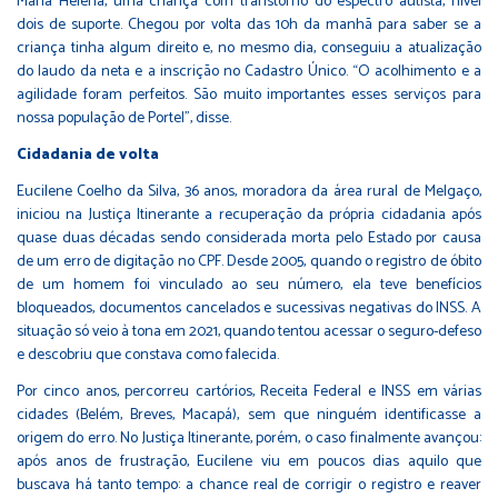
Maria Helena, uma criança com transtorno do espectro autista, nível
dois de suporte. Chegou por volta das 10h da manhã para saber se a
criança tinha algum direito e, no mesmo dia, conseguiu a atualização
do laudo da neta e a inscrição no Cadastro Único. “O acolhimento e a
agilidade foram perfeitos. São muito importantes esses serviços para
nossa população de Portel”, disse.
Cidadania de volta
Eucilene Coelho da Silva, 36 anos, moradora da área rural de Melgaço,
iniciou na Justiça Itinerante a recuperação da própria cidadania após
quase duas décadas sendo considerada morta pelo Estado por causa
de um erro de digitação no CPF. Desde 2005, quando o registro de óbito
de um homem foi vinculado ao seu número, ela teve benefícios
bloqueados, documentos cancelados e sucessivas negativas do INSS. A
situação só veio à tona em 2021, quando tentou acessar o seguro-defeso
e descobriu que constava como falecida.
Por cinco anos, percorreu cartórios, Receita Federal e INSS em várias
cidades (Belém, Breves, Macapá), sem que ninguém identificasse a
origem do erro. No Justiça Itinerante, porém, o caso finalmente avançou:
após anos de frustração, Eucilene viu em poucos dias aquilo que
buscava há tanto tempo: a chance real de corrigir o registro e reaver