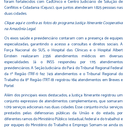
foram fortalecidos com CadÚnico e Centro Judiciário de Solução de
Conflitos e Cidadania (Cejusc), que juntos atenderam 1.825 pessoas nas
duas cidades.
Clique aqui e confira as fotos do programa Justiça Itinerante Cooperativa
na Amazônia Legal.
Os eixos saúde e previdenciário contaram com a presença de equipes
especializadas, garantindo o acesso a consultas e direitos sociais. A
Força Nacional do SUS, o Hospital das Clínicas e o Hospital Albert
Einstein realizaram 2.556 atendimentos médicos em diversas
especialidades. Já o INSS respondeu por 1.115 atendimentos
previdenciários. A Seção Judiciária do Pará do Tribunal Regional Federal
da 1ª Região (TRF-1) fez 749 atendimentos e o Tribunal Regional do
Trabalho da 8ª Região (TRT-8) registrou 184 atendimentos em Breves e
Portel.
Além dos principais eixos destacados, a Justiça Itinerante registrou um
conjunto expressivo de atendimentos complementares, que somaram
1.019 serviços adicionais nas duas cidades. Esse conjunto inclui serviços
prestados pelas defensorias públicas da União e do estado, por
diferentes ramos do Ministério Público (estadual, federal e do trabalho) e
por equipes do Ministério do Trabalho e Emprego. Somam‑se ainda os