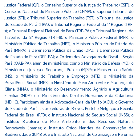
Justiça Federal (CJF); o Conselho Superior da Justiça do Trabalho (CSJT); o
Conselho Nacional do Ministério Público (CNMP); o Superior Tribunal de
Justiça (STJ); o Tribunal Superior do Trabalho (TST); o Tribunal de Justiça
do Estado do Pará (TJPA); o Tribunal Regional Federal da 1ª Região (TRF-
1); o Tribunal Regional Eleitoral do Pará (TRE‑PA); o Tribunal Regional do
Trabalho da 8ª Região (TRT‑8); o Ministério Público Federal (MPF); o
Ministério Público do Trabalho (MPT); o Ministério Público do Estado do
Pará (MPPA); a Defensoria Pública da União (DPU); a Defensoria Pública
do Estado do Pará (DPE‑PA); a Ordem dos Advogados do Brasil — Seção
Pará (OAB‑PA); além de ministérios, como o Ministério da Defesa (MD); o
Ministério da Justiça e Segurança Pública (MJSP); o Ministério da Saúde
(MS); o Ministério do Trabalho e Emprego (MTE); o Ministério da
Previdência Social (MPS); o Ministério do Meio Ambiente e Mudança do
Clima (MMA); o Ministério do Desenvolvimento Agrário e Agricultura
Familiar (MDA); e o Ministério dos Direitos Humanos e da Cidadania
(MDHC). Participam ainda a Advocacia‑Geral da União (AGU); o Governo
do Estado do Pará; as prefeituras de Breves, Portel e Melgaço; a Receita
Federal do Brasil (RFB); o Instituto Nacional do Seguro Social (INSS); o
Instituto Brasileiro do Meio Ambiente e dos Recursos Naturais
Renováveis (Ibama); o Instituto Chico Mendes de Conservação da
Biodiversidade (ICMBio); e o Instituto Nacional de Colonização e Reforma