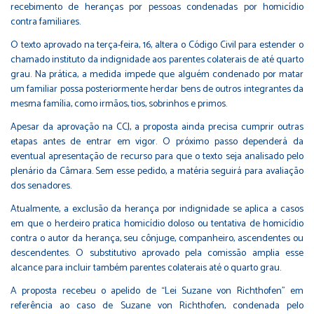
recebimento de heranças por pessoas condenadas por homicídio
contra familiares.
O texto aprovado na terça-feira, 16, altera o Código Civil para estender o
chamado instituto da indignidade aos parentes colaterais de até quarto
grau. Na prática, a medida impede que alguém condenado por matar
um familiar possa posteriormente herdar bens de outros integrantes da
mesma família, como irmãos, tios, sobrinhos e primos.
Apesar da aprovação na CCJ, a proposta ainda precisa cumprir outras
etapas antes de entrar em vigor. O próximo passo dependerá da
eventual apresentação de recurso para que o texto seja analisado pelo
plenário da Câmara. Sem esse pedido, a matéria seguirá para avaliação
dos senadores.
Atualmente, a exclusão da herança por indignidade se aplica a casos
em que o herdeiro pratica homicídio doloso ou tentativa de homicídio
contra o autor da herança, seu cônjuge, companheiro, ascendentes ou
descendentes. O substitutivo aprovado pela comissão amplia esse
alcance para incluir também parentes colaterais até o quarto grau.
A proposta recebeu o apelido de “Lei Suzane von Richthofen” em
referência ao caso de
Suzane von Richthofen
, condenada pelo