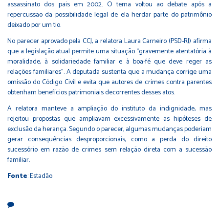
assassinato dos pais em 2002. O tema voltou ao debate após a
repercussão da possibilidade legal de ela
herdar parte do patrimônio
deixado por um tio
.
No parecer aprovado pela CCJ, a relatora Laura Carneiro (PSD-RJ) afirma
que a legislação atual permite uma situação “gravemente atentatória à
moralidade, à solidariedade familiar e à boa-fé que deve reger as
relações familiares”. A deputada sustenta que a mudança corrige uma
omissão do Código Civil e evita que autores de crimes contra parentes
obtenham benefícios patrimoniais decorrentes desses atos.
A relatora manteve a ampliação do instituto da indignidade, mas
rejeitou propostas que ampliavam excessivamente as hipóteses de
exclusão da herança. Segundo o parecer, algumas mudanças poderiam
gerar consequências desproporcionais, como a perda do direito
sucessório em razão de crimes sem relação direta com a sucessão
familiar.
Fonte
: Estadão