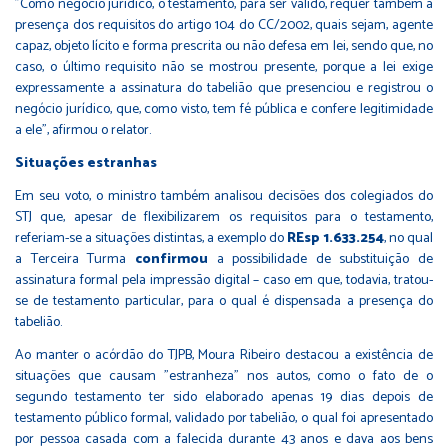
"Como negócio jurídico, o testamento, para ser válido, requer também a
presença dos requisitos do artigo 104 do CC/2002, quais sejam, agente
capaz, objeto lícito e forma prescrita ou não defesa em lei, sendo que, no
caso, o último requisito não se mostrou presente, porque a lei exige
expressamente a assinatura do tabelião que presenciou e registrou o
negócio jurídico, que, como visto, tem fé pública e confere legitimidade
a ele", afirmou o relator.
Situações estranhas
Em seu voto, o ministro também analisou decisões dos colegiados do
STJ que, apesar de flexibilizarem os requisitos para o testamento,
referiam-se a situações distintas, a exemplo do
REsp 1.633.254
, no qual
a Terceira Turma
confirmou
a possibilidade de substituição de
assinatura formal pela impressão digital – caso em que, todavia, tratou-
se de testamento particular, para o qual é dispensada a presença do
tabelião.
Ao manter o acórdão do TJPB, Moura Ribeiro destacou a existência de
situações que causam "estranheza" nos autos, como o fato de o
segundo testamento ter sido elaborado apenas 19 dias depois de
testamento público formal, validado por tabelião, o qual foi apresentado
por pessoa casada com a falecida durante 43 anos e dava aos bens