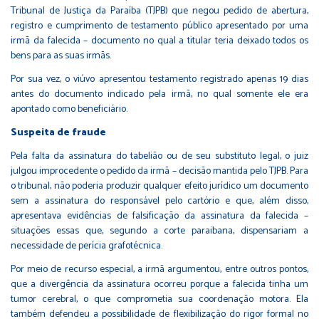
Tribunal de Justiça da Paraíba (TJPB) que negou pedido de abertura,
registro e cumprimento de testamento público apresentado por uma
irmã da falecida – documento no qual a titular teria deixado todos os
bens para as suas irmãs.
Por sua vez, o viúvo apresentou testamento registrado apenas 19 dias
antes do documento indicado pela irmã, no qual somente ele era
apontado como beneficiário.
Suspeita de fraude
Pela falta da assinatura do tabelião ou de seu substituto legal, o juiz
julgou improcedente o pedido da irmã – decisão mantida pelo TJPB. Para
o tribunal, não poderia produzir qualquer efeito jurídico um documento
sem a assinatura do responsável pelo cartório e que, além disso,
apresentava evidências de falsificação da assinatura da falecida –
situações essas que, segundo a corte paraibana, dispensariam a
necessidade de perícia grafotécnica.
Por meio de recurso especial, a irmã argumentou, entre outros pontos,
que a divergência da assinatura ocorreu porque a falecida tinha um
tumor cerebral, o que comprometia sua coordenação motora. Ela
também defendeu a possibilidade de flexibilização do rigor formal no