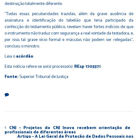
destinação totalmente diferente.
"Todas essas peculiaridades trazidas, além da grave ausência de
assinatura e identificação do tabelião que teria participado da
confecção do testamento público, revelam haver fortes indícios de que
o instrumento não traduz com segurança a real vontade da testadora, e,
por isso, tal grave vício formal e máculas não podem ser relegadas",
concluiu o ministro.
Leia o
acórdão
.
Esta notícia refere-se ao(s) processo(s):
REsp 170337
6
Fonte:
Superior Tribunal de Justiça
CNJ – Projetos do CNJ Inova recebem orientação de
profissionais de diferentes áreas
Artigo – A Lei Geral de Proteção de Dados Pessoais nos